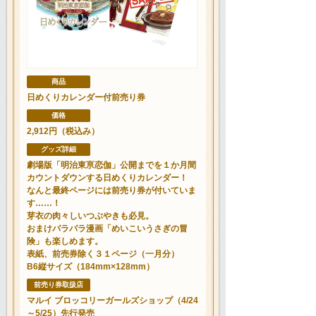
商品
日めくりカレンダー付前売り券
価格
2,912円（税込み）
グッズ詳細
劇場版「明治東亰恋伽」公開までを１か月間
カウントダウンする日めくりカレンダー！
なんと最終ページには前売り券が付いていま
す……！
芽衣の肉々しいつぶやきも必見。
おまけパラパラ漫画「めいこいうさぎの冒
険」も楽しめます。
表紙、前売券除く３１ページ（一月分）
B6縦サイズ（184mm×128mm）
前売り券取扱店
マルイ ブロッコリーガールズショップ（4/24
～5/25）先行発売