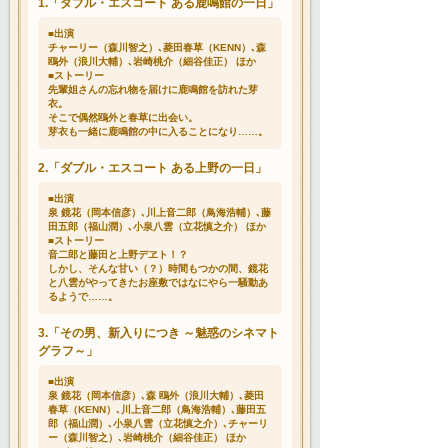
1.「ダブル・エスコート ある鹿鳴館の一日」
■出演
チャーリー（森川智之）､菱田春草（KENN）､森
鴎外（浪川大輔）､岩崎桃介（細谷佳正） ほか
■ストーリー
先輩姐さんの忘れ物を届けに鹿鳴館を訪れた芽
衣。
そこで偶然鴎外と春草に出会い。
芽衣も一緒に鹿鳴館の中に入ることになり……。
2.「ダブル・エスコート ある上野の一日」
■出演
泉 鏡花（岡本信彦）､川上音二郎（鳥海浩輔）､藤
田五郎（福山潤）､小泉八雲（立花慎之介） ほか
■ストーリー
音二郎と藤田と上野デヱト！？
しかし、そんな甘い（？）時間もつかの間、鏡花
と八雲がやってきたお座敷ではなにやら一騒動あ
るようで……。
3.「その男、新入りにつき ～魅惑のシネマト
グラフ～」
■出演
泉 鏡花（岡本信彦）､森 鴎外（浪川大輔）､菱田
春草（KENN）､川上音二郎（鳥海浩輔）､藤田五
郎（福山潤）､小泉八雲（立花慎之介）､チャーリ
ー（森川智之）､岩崎桃介（細谷佳正） ほか