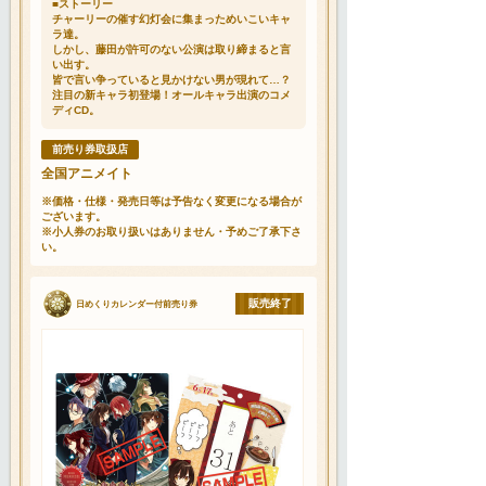
■ストーリー
チャーリーの催す幻灯会に集まっためいこいキャ
ラ達。
しかし、藤田が許可のない公演は取り締まると言
い出す。
皆で言い争っていると見かけない男が現れて…？
注目の新キャラ初登場！オールキャラ出演のコメ
ディCD。
前売り券取扱店
全国アニメイト
※価格・仕様・発売日等は予告なく変更になる場合が
ございます。
※小人券のお取り扱いはありません・予めご了承下さ
い。
販売終了
日めくりカレンダー付前売り券