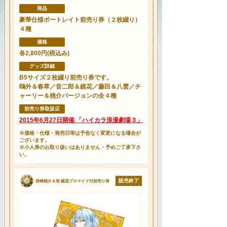
商品
豪華仕様ポートレイト前売り券（２枚綴り）
４種
価格
各2,800円(税込み)
グッズ詳細
B5サイズ２枚綴り前売り券です。
鴎外＆春草／音二郎＆鏡花／藤田＆八雲／チ
ャーリー＆桃介バージョンの全４種
前売り券取扱店
2015年6月27日開催 「ハイカラ浪漫劇場３」
※価格・仕様・発売日等は予告なく変更になる場合が
ございます。
※小人券のお取り扱いはありません・予めご了承下さ
い。
販売終了
岩崎桃介＆泉 鏡花ブロマイド付前売り券