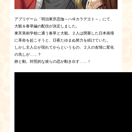
アプリゲーム「明治東亰恋伽～ハヰカラデヱト～」にて、
大観＆春草編の配信が決定しました。
東亰美術学校に通う春草と大観。２人は閉塞した日本画壇
に革命を起こそうと、日夜たゆまぬ努力を続けていた。
しかし主人公が現れてからというもの、２人の友情に変化
の兆しが……？
静と動。対照的な彼らの恋が動き出す……！