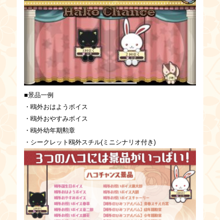
■景品一例
・鴎外おはようボイス
・鴎外おやすみボイス
・鴎外幼年期勲章
・シークレット鴎外スチル(ミニシナリオ付き)