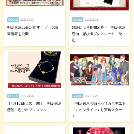
GOODS
2025.10.03
GOODS
2022.05.18
明治東亰恋伽14周年！ グッズ販
好評につき期間延長！「明治東亰
売情報を公開
恋伽 思ひ出ブレスレット」受
注…
GOODS
2022.04.16
GOODS
2022.03.23
【4月16日(土)0：00】「明治東亰
『明治東亰恋伽～ハヰカラデヱト
恋伽 思ひ出ブレスレッ…
～』オンラインくじ実施スター
ト…