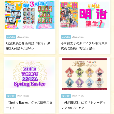
GOODS
2021.04.01
GOODS
2021.04.01
明治東亰恋伽 新雑誌『明治』 豪
令和婦女子の新バイブル 明治東亰
華3大付録をご紹介♪
恋伽 新雑誌『明治』誕生！
GOODS
2021.03.20
GOODS
2021.01.25
『Spring Easter』グッズ販売スタ
「AMNIBUS」にて『トレーディ
ート！
ング Ani-Art アク…