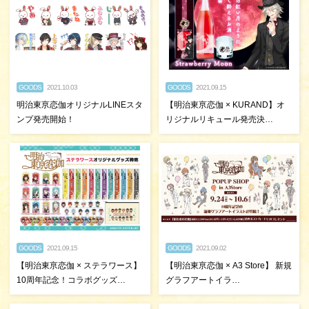
GOODS
2021.10.03
GOODS
2021.09.15
明治東亰恋伽オリジナルLINEスタ
【明治東亰恋伽 × KURAND】オ
ンプ発売開始！
リジナルリキュール発売決…
GOODS
2021.09.15
GOODS
2021.09.02
【明治東亰恋伽 × ステラワース】
【明治東亰恋伽 × A3 Store】 新規
10周年記念！コラボグッズ…
グラフアートイラ…