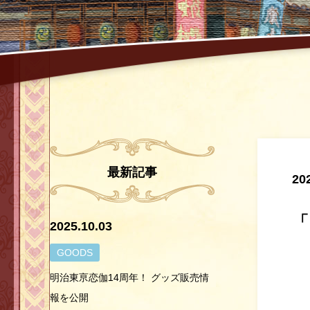
最新記事
20
「
2025.10.03
GOODS
明治東亰恋伽14周年！ グッズ販売情
報を公開