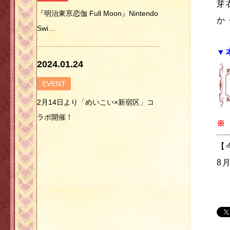
芽
『明治東亰恋伽 Full Moon』Nintendo
か
Swi…
▼
2024.01.24
EVENT
2月14日より「めいこい×新宿区」コ
ラボ開催！
※
【
8