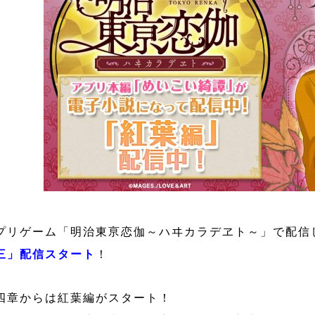
プリゲーム「明治東亰恋伽～ハヰカラデヱト～」で配信
三」配信スタート
！
四章からは紅葉編がスタート！