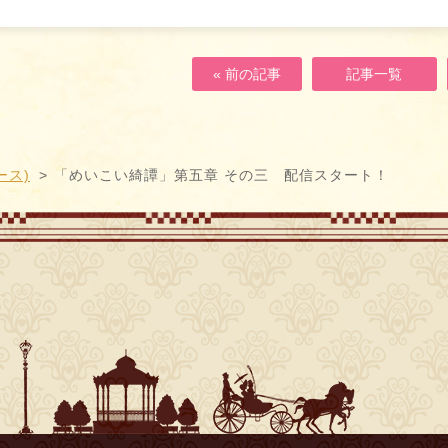
« 前の記事
記事一覧
ース)
「めいこい綺譚」第五章 その三 配信スタート！