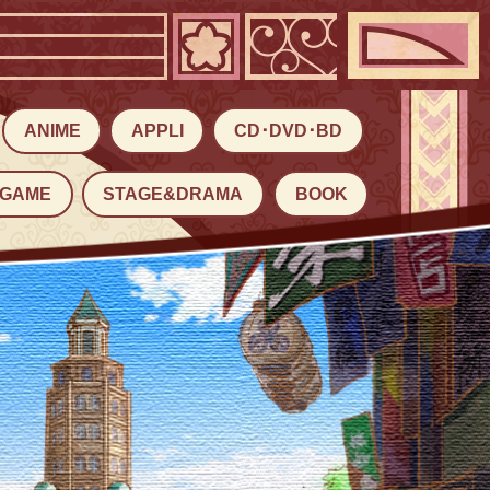
ANIME
APPLI
CD･DVD･BD
GAME
STAGE&DRAMA
BOOK