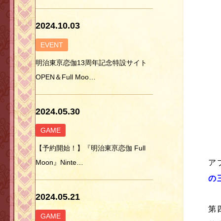
2024.10.03
EVENT
明治東亰恋伽13周年記念特設サイト
OPEN＆Full Moo…
2024.05.30
GAME
【予約開始！】『明治東亰恋伽 Full
ア
Moon』Ninte…
の
2024.05.21
第
GAME