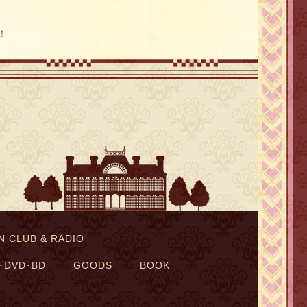
！
N CLUB & RADIO
･DVD･BD
GOODS
BOOK