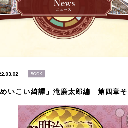
22.03.02
BOOK
「めいこい綺譚」滝廉太郎編 第四章そ