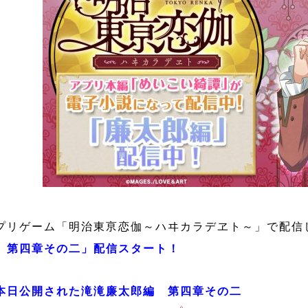
プリゲーム「明治東亰恋伽～ハヰカラデヱト～」で配信
 第四章その二」配信スタート！
本日公開された滝滝廉太郎編 第四章その二