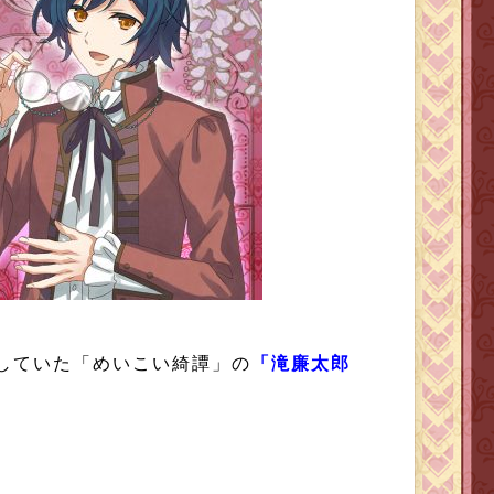
していた「めいこい綺譚」の
「滝廉太郎