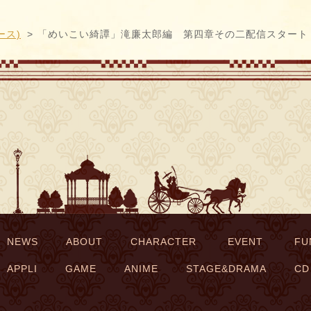
ース)
「めいこい綺譚」滝廉太郎編 第四章その二配信スタート
NEWS
ABOUT
CHARACTER
EVENT
FU
APPLI
GAME
ANIME
STAGE&DRAMA
CD