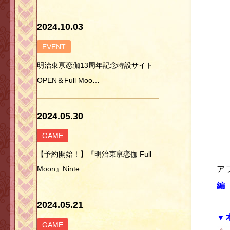
2024.10.03
EVENT
明治東亰恋伽13周年記念特設サイト
OPEN＆Full Moo…
2024.05.30
GAME
【予約開始！】『明治東亰恋伽 Full
ア
Moon』Ninte…
編
2024.05.21
▼
GAME