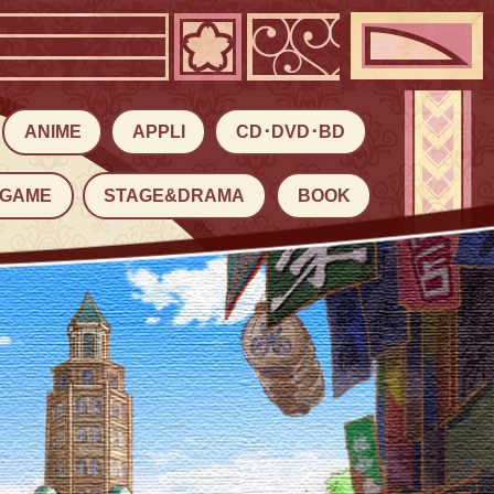
ANIME
APPLI
CD･DVD･BD
GAME
STAGE&DRAMA
BOOK