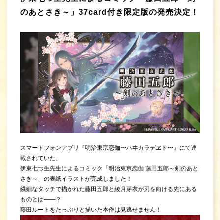
のあとさき～」37card付き限定版の発売決定！
スマートフォンアプリ『明治東亰恋伽〜ハヰカラデヱト〜』にて連
載されていた、
伊東七つ生先生によるコミック「明治東亰恋伽 藤田五郎～剣のあと
さき～」の表紙イラストが完成しました！
繊細なタッチで描かれた藤田五郎と綾月芽衣が刃を向ける先にある
ものとは――？
藤田ルートをたっぷりと描いた本作は見逃せません！