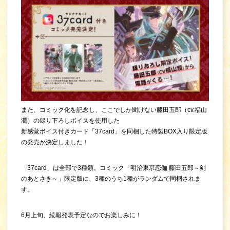
また、コミック化を記念し、ここでしか聞けない藤田五郎（cv.福山
潤）の録り下ろしボイスを使用した
新感覚ボイス付きカード「37card」を同梱した特製BOX入り限定版
の発売が決定しました！
「37card」は全部で3種類。コミック「明治東亰恋伽 藤田五郎～剣
のあとさき～」限定版に、3種のうち1種がランダムで同梱されま
す。
6月上旬、続報発表予定なのでお楽しみに！