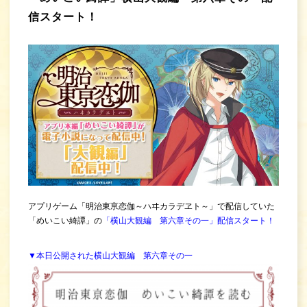
信スタート！
アプリゲーム「明治東亰恋伽～ハヰカラデヱト～」で配信していた
「めいこい綺譚」の
「横山大観編 第六章その一」配信スタート！
▼本日公開された横山大観編 第六章その一