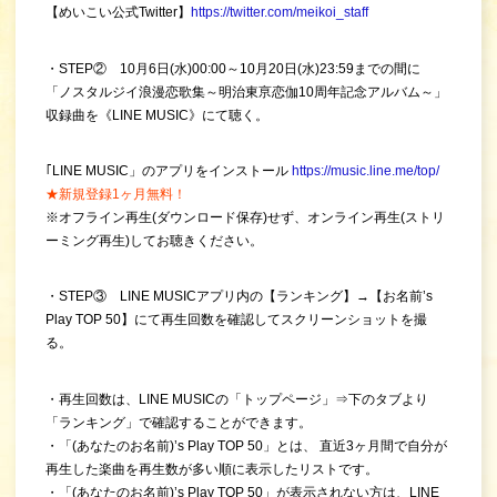
【めいこい公式Twitter】
https://twitter.com/meikoi_staff
・STEP② 10月6日(水)00:00～10月20日(水)23:59までの間に
「ノスタルジイ浪漫恋歌集～明治東亰恋伽10周年記念アルバム～」
収録曲を《LINE MUSIC》にて聴く。
｢LINE MUSIC」のアプリをインストール
https://music.line.me/top/
★新規登録1ヶ月無料！
※オフライン再生(ダウンロード保存)せず、オンライン再生(ストリ
ーミング再生)してお聴きください。
・STEP③ LINE MUSICアプリ内の【ランキング】→【お名前’s
Play TOP 50】にて再生回数を確認してスクリーンショットを撮
る。
・再生回数は、LINE MUSICの「トップページ」⇒下のタブより
「ランキング」で確認することができます。
・「(あなたのお名前)’s Play TOP 50」とは、 直近3ヶ月間で自分が
再生した楽曲を再生数が多い順に表示したリストです。
・「(あなたのお名前)’s Play TOP 50」が表示されない方は、LINE