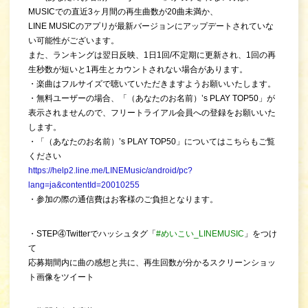
MUSICでの直近3ヶ月間の再生曲数が20曲未満か、
LINE MUSICのアプリが最新バージョンにアップデートされていな
い可能性がございます。
また、ランキングは翌日反映、1日1回/不定期に更新され、1回の再
生秒数が短いと1再生とカウントされない場合があります。
・楽曲はフルサイズで聴いていただきますようお願いいたします。
・無料ユーザーの場合、「（あなたのお名前）’s PLAY TOP50」が
表示されませんので、フリートライアル会員への登録をお願いいた
します。
・「（あなたのお名前）’s PLAY TOP50」についてはこちらもご覧
ください
https://help2.line.me/LINEMusic/android/pc?
lang=ja&contentId=20010255
・参加の際の通信費はお客様のご負担となります。
・STEP④Twitterでハッシュタグ「
#めいこい_LINEMUSIC
」をつけ
て
応募期間内に曲の感想と共に、再生回数が分かるスクリーンショッ
ト画像をツイート