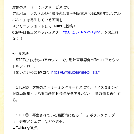
対象のストリーミングサービスにて
アルバム「ノスタルジイ浪漫恋歌集～明治東亰恋伽10周年記念アル
バム～」を再生している画面を
スクリーンショットしてTwitterに投稿！
投稿時は指定のハッシュタグ「
#めいこい_Nowplaying
」をお忘れ
なく！
■応募方法
・STEP① お持ちのアカウントで、明治東亰恋伽のTwitterアカウン
トをフォロー。
【めいこい公式Twitter】
https://twitter.com/meikoi_staff
・STEP② 対象のストリーミングサービスにて、「ノスタルジイ
浪漫恋歌集～明治東亰恋伽10周年記念アルバム～」収録曲を再生す
る。
・STEP③ 再生されている画面内にある「…」ボタンをタップ
→「共有／シェア」などを選択。
→Twitterを選択。