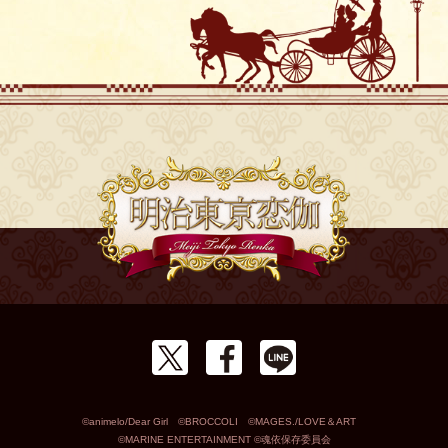
©animelo/Dear Girl ©BROCCOLI ©MAGES./LOVE＆ART
©MARINE ENTERTAINMENT ©魂依保存委員会