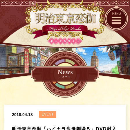
2018.04.18
EVENT
明治東亰恋伽「ハイカラ浪漫劇場５」DVD封入