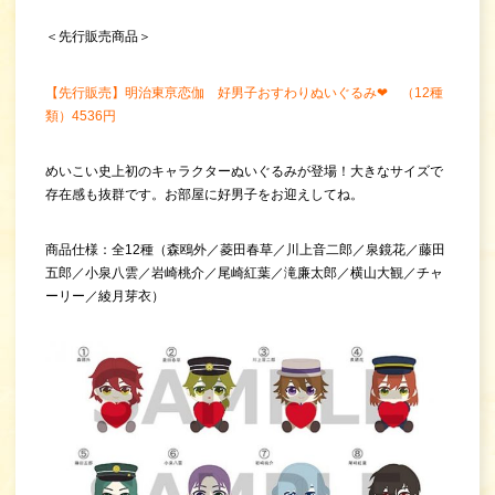
＜先行販売商品＞
【先行販売】明治東亰恋伽 好男子おすわりぬいぐるみ❤ （12種
類）4536円
めいこい史上初のキャラクターぬいぐるみが登場！大きなサイズで
存在感も抜群です。お部屋に好男子をお迎えしてね。
商品仕様：全12種（森鴎外／菱田春草／川上音二郎／泉鏡花／藤田
五郎／小泉八雲／岩崎桃介／尾崎紅葉／滝廉太郎／横山大観／チャ
ーリー／綾月芽衣）