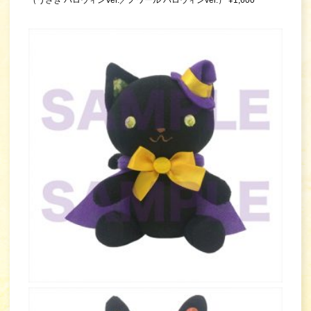
（うさぎ ハロウィンVer.／ノワール ハロウィンver.） ¥1,600