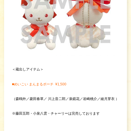
＜蔵出しアイテム＞
■めいこい まんまるポーチ ¥1,500
（森鴎外／菱田春草／ 川上音二郎／泉鏡花／岩崎桃介／綾月芽衣 ）
※藤田五郎・小泉八雲・チャーリーは完売しております