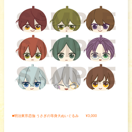
■明治東亰恋伽 うさぎの等身大ぬいぐるみ ¥3,000