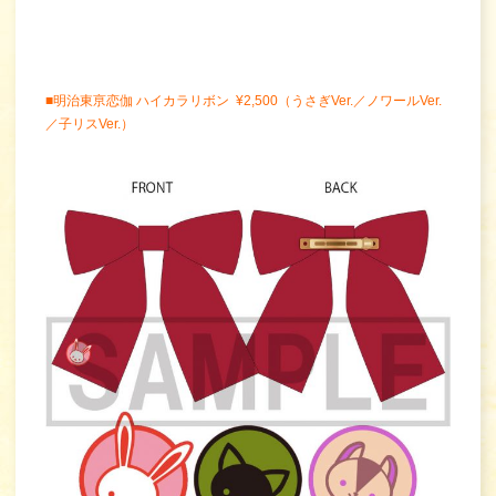
■明治東亰恋伽 ハイカラリボン ¥2,500（うさぎVer.／ノワールVer.
／子リスVer.）