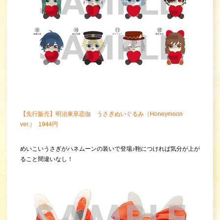
【先行販売】明治東亰恋伽 うさぎぬいぐるみ（Honeymoon
ver.） 1944円
めいこいうさぎがハネムーンの装いで登場♪鞄につければ気分が上が
ること間違いなし！