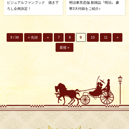
ビジュアルファンブック 描き下
明治東亰恋伽 新雑誌『明治』 豪
ろし企画決定！
華3大付録をご紹介♪
9 / 36
« 先頭
«
7
8
9
10
11
»
最後 »