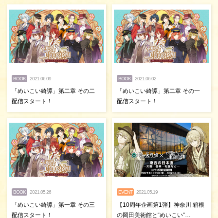
BOOK
2021.06.09
BOOK
2021.06.02
「めいこい綺譚」第二章 その二
「めいこい綺譚」第二章 その一
配信スタート！
配信スタート！
BOOK
2021.05.26
EVENT
2021.05.19
「めいこい綺譚」第一章 その三
【10周年企画第1弾】神奈川 箱根
配信スタート！
の岡田美術館と“めいこい”…