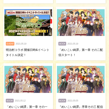
EVENT
2021.05.19
BOOK
2021.05.19
明治村コラボ 開催日時&イベント
「めいこい綺譚」第一章 その二配
タイトル決定！
信スタート！
BOOK
2021.05.12
BOOK
2021.05.05
「めいこい綺譚」第一章 その一
『めいこい綺譚』序章その三 配信