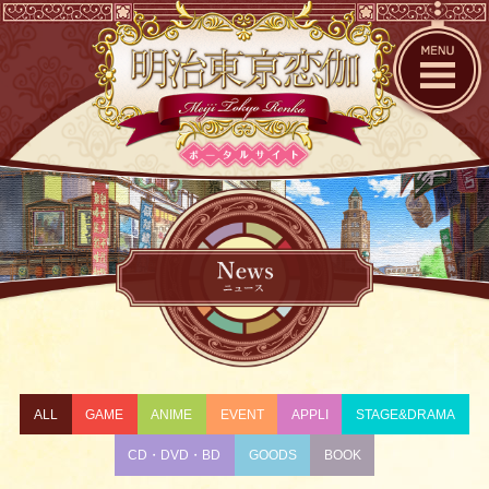
ALL
GAME
ANIME
EVENT
APPLI
STAGE&DRAMA
CD・DVD・BD
GOODS
BOOK