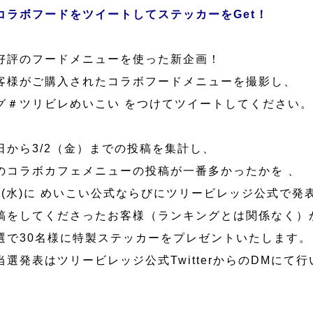
コラボフードをツイートしてステッカーをGet！
好評のフードメニューを使った新企画！
客様がご購入されたコラボフードメニューを撮影し、
グ＃ツリビレめいこい をつけてツイートしてください。
日から3/2（金）までの投稿を集計し、
のコラボカフェメニューの投稿が一番多かったかを 、
/7(水)に めいこい公式ならびにツリービレッジ公式で発
稿をしてくださったお客様（ランキングとは関係なく）
選で30名様に特製ステッカーをプレゼントいたします。
当選発表はツリービレッジ公式TwitterからのDMにて