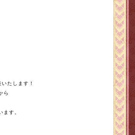
表いたします！
から
行います。