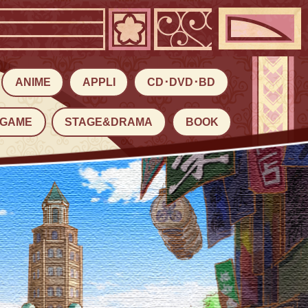
ANIME
APPLI
CD･DVD･BD
GAME
STAGE&DRAMA
BOOK