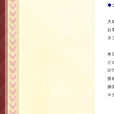
◆
大
お
タ
本
ど
3
投
抽
※