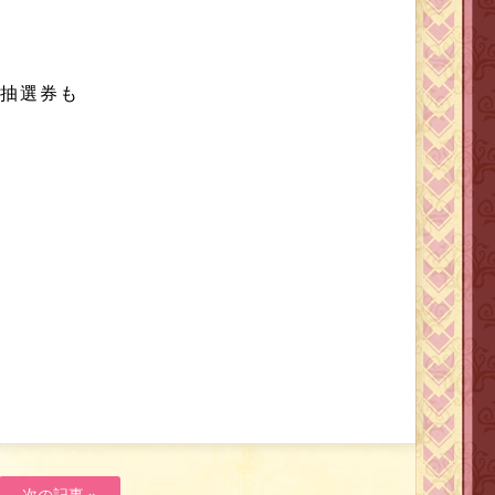
の抽選券も
次の記事 »