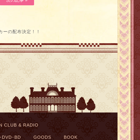
カーの配布決定！！
N CLUB & RADIO
･DVD･BD
GOODS
BOOK