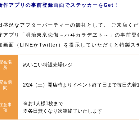
新作アプリの事前登録画面でステッカーをGet！
日盛況なアフターパーティーの御礼として、 ご来店く
作アプリ「明治東亰恋伽～ハヰカラデヱト～」の事前登
知画面（LINEかTwitter）を提示していただくと特
配布場
めいこい特設売場レジ
所
配布期
2/24（土）開店時よりイベント終了日まで毎日先着1
間
※お1人様1枚まで
注意事
項
※各日無くなり次第終了いたします