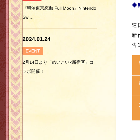
◆
『明治東亰恋伽 Full Moon』Nintendo
Swi…
連
新
2024.01.24
告
EVENT
2月14日より「めいこい×新宿区」コ
ラボ開催！