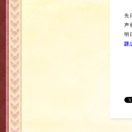
先
声
明
詳