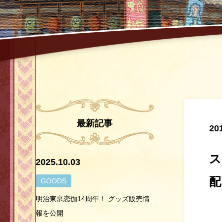
最新記事
20
ス
2025.10.03
配
GOODS
明治東亰恋伽14周年！ グッズ販売情
報を公開