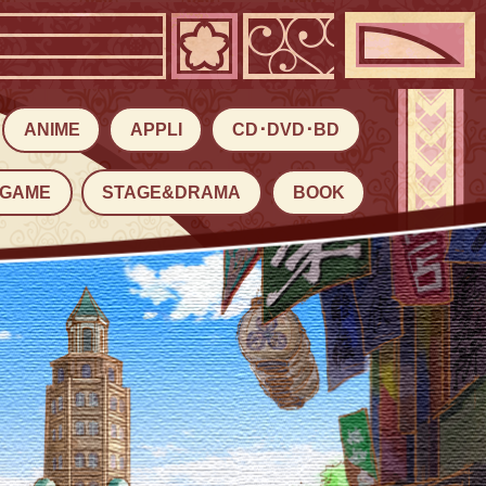
ANIME
APPLI
CD･DVD･BD
GAME
STAGE&DRAMA
BOOK