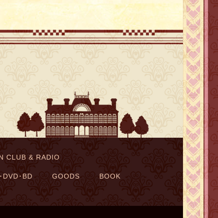
N CLUB & RADIO
･DVD･BD
GOODS
BOOK