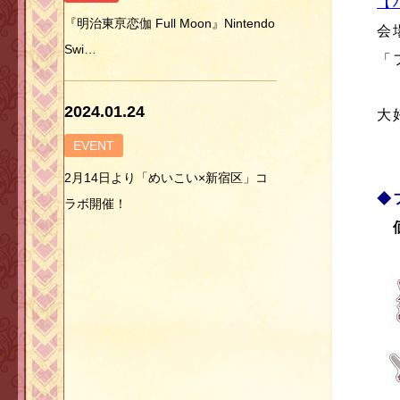
【
『明治東亰恋伽 Full Moon』Nintendo
会
Swi…
「
2024.01.24
大
EVENT
2月14日より「めいこい×新宿区」コ
◆
ラボ開催！
価