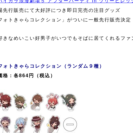
ハイカラ浪漫劇場５ アフターパーティ in ツリービレッ
場先行販売にて大好評につき即日完売の注目グッズ
フォトきゃらコレクション」がついに一般先行販売決定
好きなめいこい好男子がいつでもそばに居てくれるファ
フォトきゃらコレクション（ランダム９種）
格：各864円（税込）